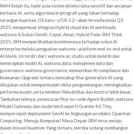
RAM Selain itu, hadir pula sistem deteksi data sensitif dan ancaman
berbasis AI, serta algoritma kriptografi yang tahan terhadap
serangan kuantum. OS baru—z/OS 3.2—akan tersedia mulai Q3
2025, memperkuat integrasi hybrid cloud dan AI workloads.
watsonx & Solusi GenAI: Cepat, Aman, Hybrid Pada IBM Think
2025, IBM memperlihatkan komitmennya terhadap solusi AI
enterprise melalui penguatan watsonx—platform end-to-end untuk
AI bisnis. Ini terdiri dari: watsonx.ai: studio untuk melatih dan
menerapkan model AI. watsonx.data: manajemen data dan
governance. watsonx.governance: memastikan AI compliance dan
keamanan. Upgrade terbaru mencakup fitur generative AI yang
ditujukan untuk mempermudah siklus pengembangan, meningkatkan
performa model, serta memberi fleksibilitas dan kontrol lebih besar.
Tambahan lainnya: peluncuran fitur no-code Agent Builder, watsonx
Model Gateway, dan model kecil seperti Granite 4.0 Tiny,
mempercepat deployment GenAI ke lingkungan produksi. Quantum
Computing: Menuju Komputasi Masa Depan IBM terus melaju
dalam inovasi kuantum. Yang terbaru, mereka sedang membangun