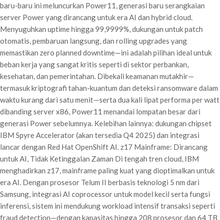
baru-baru ini meluncurkan Power11, generasi baru serangkaian
server Power yang dirancang untuk era AI dan hybrid cloud.
Menyuguhkan uptime hingga 99,9999%, dukungan untuk patch
otomatis, pembaruan langsung, dan rolling upgrades yang
memastikan zero planned downtime—ini adalah pilihan ideal untuk
beban kerja yang sangat kritis seperti di sektor perbankan,
kesehatan, dan pemerintahan. Dibekali keamanan mutakhir—
termasuk kriptografi tahan-kuantum dan deteksi ransomware dalam
waktu kurang dari satu menit—serta dua kali lipat performa per watt
dibanding server x86, Power11 menandai lompatan besar dari
generasi Power sebelumnya. Kelebihan lainnya: dukungan chipset
IBM Spyre Accelerator (akan tersedia Q4 2025) dan integrasi
lancar dengan Red Hat OpenShift AI. z17 Mainframe: Dirancang
untuk AI, Tidak Ketinggalan Zaman Di tengah tren cloud, IBM
menghadirkan z17, mainframe paling kuat yang dioptimalkan untuk
era AI. Dengan prosesor Telum II berbasis teknologi 5 nm dari
Samsung, integrasi AI coprocessor untuk model kecil serta fungsi
inferensi, sistem ini mendukung workload intensif transaksi seperti
fraud detection—dengan kapasitas hingga 208 prosesor dan 64 TB