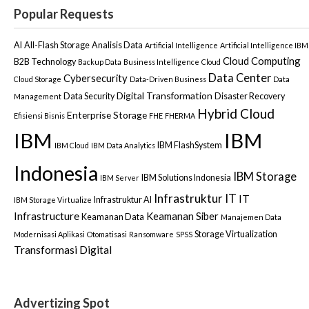
Popular Requests
AI
All-Flash Storage
Analisis Data
Artificial Intelligence
Artificial Intelligence IBM
Cloud Computing
B2B Technology
Backup Data
Business Intelligence
Cloud
Data Center
Cybersecurity
Cloud Storage
Data-Driven Business
Data
Digital Transformation
Data Security
Disaster Recovery
Management
Hybrid Cloud
Enterprise Storage
Efisiensi Bisnis
FHE
FHERMA
IBM
IBM
IBM FlashSystem
IBM Cloud
IBM Data Analytics
Indonesia
IBM Storage
IBM Solutions Indonesia
IBM Server
Infrastruktur IT
IT
Infrastruktur AI
IBM Storage Virtualize
Infrastructure
Keamanan Siber
Keamanan Data
Manajemen Data
Storage Virtualization
Modernisasi Aplikasi
Otomatisasi
Ransomware
SPSS
Transformasi Digital
Advertizing Spot