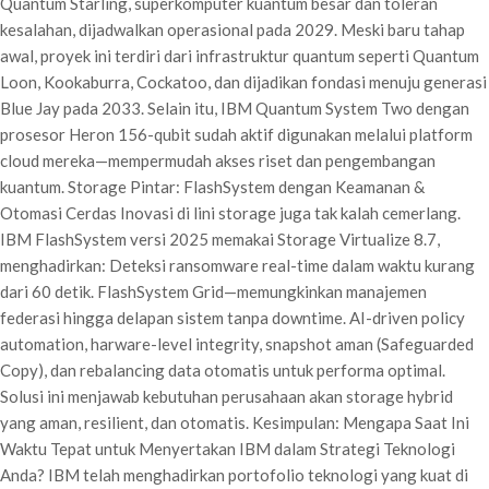
Quantum Starling, superkomputer kuantum besar dan toleran
kesalahan, dijadwalkan operasional pada 2029. Meski baru tahap
awal, proyek ini terdiri dari infrastruktur quantum seperti Quantum
Loon, Kookaburra, Cockatoo, dan dijadikan fondasi menuju generasi
Blue Jay pada 2033. Selain itu, IBM Quantum System Two dengan
prosesor Heron 156-qubit sudah aktif digunakan melalui platform
cloud mereka—mempermudah akses riset dan pengembangan
kuantum. Storage Pintar: FlashSystem dengan Keamanan &
Otomasi Cerdas Inovasi di lini storage juga tak kalah cemerlang.
IBM FlashSystem versi 2025 memakai Storage Virtualize 8.7,
menghadirkan: Deteksi ransomware real-time dalam waktu kurang
dari 60 detik. FlashSystem Grid—memungkinkan manajemen
federasi hingga delapan sistem tanpa downtime. AI-driven policy
automation, harware-level integrity, snapshot aman (Safeguarded
Copy), dan rebalancing data otomatis untuk performa optimal.
Solusi ini menjawab kebutuhan perusahaan akan storage hybrid
yang aman, resilient, dan otomatis. Kesimpulan: Mengapa Saat Ini
Waktu Tepat untuk Menyertakan IBM dalam Strategi Teknologi
Anda? IBM telah menghadirkan portofolio teknologi yang kuat di