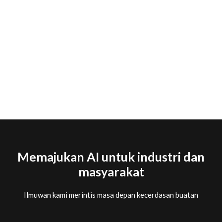
AI sedang bekerja di dunia
Watson meningkatkan produktivitas dan kreativitas manusia
untuk membantu para profesional menghasilkan karya terbaik
mereka.
Lihat bagaimana AI dari IBM mengubah cara berbisnis.
Memajukan AI untuk industri dan
masyarakat
Ilmuwan kami merintis masa depan kecerdasan buatan