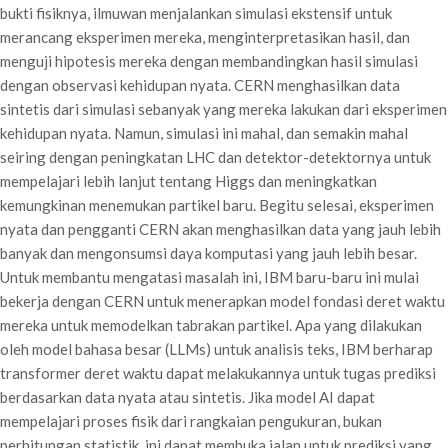
bukti fisiknya, ilmuwan menjalankan simulasi ekstensif untuk
merancang eksperimen mereka, menginterpretasikan hasil, dan
menguji hipotesis mereka dengan membandingkan hasil simulasi
dengan observasi kehidupan nyata. CERN menghasilkan data
sintetis dari simulasi sebanyak yang mereka lakukan dari eksperimen
kehidupan nyata. Namun, simulasi ini mahal, dan semakin mahal
seiring dengan peningkatan LHC dan detektor-detektornya untuk
mempelajari lebih lanjut tentang Higgs dan meningkatkan
kemungkinan menemukan partikel baru. Begitu selesai, eksperimen
nyata dan pengganti CERN akan menghasilkan data yang jauh lebih
banyak dan mengonsumsi daya komputasi yang jauh lebih besar.
Untuk membantu mengatasi masalah ini, IBM baru-baru ini mulai
bekerja dengan CERN untuk menerapkan model fondasi deret waktu
mereka untuk memodelkan tabrakan partikel. Apa yang dilakukan
oleh model bahasa besar (LLMs) untuk analisis teks, IBM berharap
transformer deret waktu dapat melakukannya untuk tugas prediksi
berdasarkan data nyata atau sintetis. Jika model AI dapat
mempelajari proses fisik dari rangkaian pengukuran, bukan
perhitungan statistik, ini dapat membuka jalan untuk prediksi yang