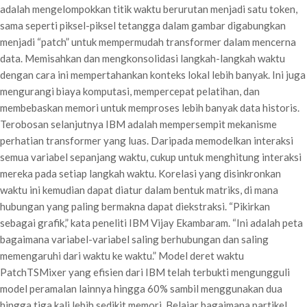
adalah mengelompokkan titik waktu berurutan menjadi satu token,
sama seperti piksel-piksel tetangga dalam gambar digabungkan
menjadi “patch” untuk mempermudah transformer dalam mencerna
data. Memisahkan dan mengkonsolidasi langkah-langkah waktu
dengan cara ini mempertahankan konteks lokal lebih banyak. Ini juga
mengurangi biaya komputasi, mempercepat pelatihan, dan
membebaskan memori untuk memproses lebih banyak data historis.
Terobosan selanjutnya IBM adalah mempersempit mekanisme
perhatian transformer yang luas. Daripada memodelkan interaksi
semua variabel sepanjang waktu, cukup untuk menghitung interaksi
mereka pada setiap langkah waktu. Korelasi yang disinkronkan
waktu ini kemudian dapat diatur dalam bentuk matriks, di mana
hubungan yang paling bermakna dapat diekstraksi. “Pikirkan
sebagai grafik,” kata peneliti IBM Vijay Ekambaram. “Ini adalah peta
bagaimana variabel-variabel saling berhubungan dan saling
memengaruhi dari waktu ke waktu.” Model deret waktu
PatchTSMixer yang efisien dari IBM telah terbukti mengungguli
model peramalan lainnya hingga 60% sambil menggunakan dua
hingga tiga kali lebih sedikit memori. Belajar bagaimana partikel