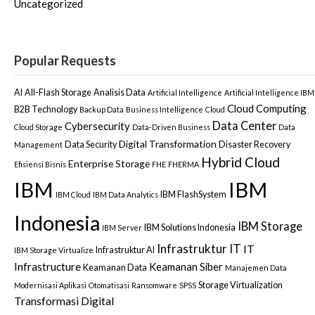
Uncategorized
Popular Requests
AI
All-Flash Storage
Analisis Data
Artificial Intelligence
Artificial Intelligence IBM
Cloud Computing
B2B Technology
Backup Data
Business Intelligence
Cloud
Data Center
Cybersecurity
Cloud Storage
Data-Driven Business
Data
Digital Transformation
Data Security
Disaster Recovery
Management
Hybrid Cloud
Enterprise Storage
Efisiensi Bisnis
FHE
FHERMA
IBM
IBM
IBM FlashSystem
IBM Cloud
IBM Data Analytics
Indonesia
IBM Storage
IBM Solutions Indonesia
IBM Server
Infrastruktur IT
IT
Infrastruktur AI
IBM Storage Virtualize
Infrastructure
Keamanan Siber
Keamanan Data
Manajemen Data
Storage Virtualization
Modernisasi Aplikasi
Otomatisasi
Ransomware
SPSS
Transformasi Digital