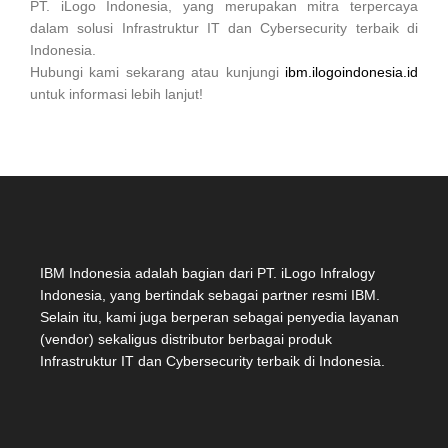
PT. iLogo Indonesia, yang merupakan mitra terpercaya
dalam solusi Infrastruktur IT dan Cybersecurity terbaik di
Indonesia.
Hubungi kami sekarang atau kunjungi
ibm.ilogoindonesia.id
untuk informasi lebih lanjut!
IBM Indonesia adalah bagian dari PT. iLogo Infralogy
Indonesia, yang bertindak sebagai partner resmi IBM.
Selain itu, kami juga berperan sebagai penyedia layanan
(vendor) sekaligus distributor berbagai produk
Infrastruktur IT dan Cybersecurity terbaik di Indonesia.