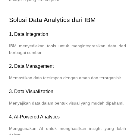
Solusi Data Analytics dari IBM
1. Data Integration
IBM menyediakan tools untuk mengintegrasikan data dari
berbagai sumber.
2. Data Management
Memastikan data tersimpan dengan aman dan terorganisir.
3. Data Visualization
Menyajikan data dalam bentuk visual yang mudah dipahami.
4. AI-Powered Analytics
Menggunakan AI untuk menghasilkan insight yang lebih
dalam.