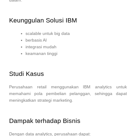
Keunggulan Solusi IBM
scalable untuk big data
berbasis AI
integrasi mudah
keamanan tinggi
Studi Kasus
Perusahaan retail menggunakan IBM analytics untuk
memahami pola pembelian pelanggan, sehingga dapat
meningkatkan strategi marketing.
Dampak terhadap Bisnis
Dengan data analytics, perusahaan dapat: