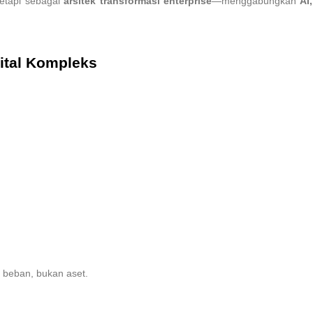
tetapi sebagai
arsitek transformasi enterprise
—menggabungkan
AI
gital Kompleks
 beban, bukan aset.