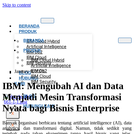
Skip to content
BERANDA
PRODUK
BERANDA
IBM Cloud Hybrid
Artificial Intelligence
PRODUK
IBM Db2
IBM Cloud
IBM Cloud Hybrid
IBM Security
Artificial Intelligence
IBM Db2
January 9, 2026
BLOG
IBM Cloud
HUBUNGI
IBM Security
IBM: Mengubah AI dan Data
KAMI
Menjadi Mesin Transformasi
BLOG
Nyata bagi Bisnis Enterprise
HUBUNGI KAMI
X
Banyak organisasi berbicara tentang artificial intelligence (AI), data
X
analytics, dan transformasi digital. Namun, tidak sedikit yang
terjebak pada tahap eksperimen tanpa hasil bisnis yang jelas.