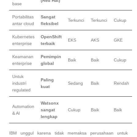
(Red Hat)
base
Portabilitas
Sangat
Terkunci
Terkunci
Cukup
antar cloud
fleksibel
Kubernetes
OpenShift
EKS
AKS
GKE
enterprise
terbaik
Keamanan
Pemimpin
Baik
Baik
Cukup
enterprise
global
Untuk
Paling
industri
Sedang
Baik
Rendah
kuat
regulated
Watsonx
Automation
sangat
Cukup
Baik
Baik
& AI
lengkap
IBM unggul karena tidak memaksa perusahaan untuk