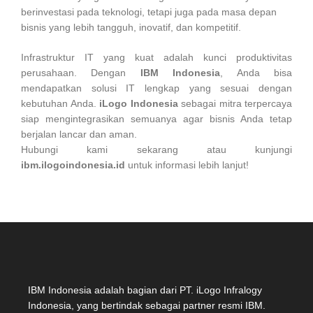
berinvestasi pada teknologi, tetapi juga pada masa depan
bisnis yang lebih tangguh, inovatif, dan kompetitif.
Infrastruktur IT yang kuat adalah kunci produktivitas
perusahaan. Dengan
IBM Indonesia
, Anda bisa
mendapatkan solusi IT lengkap yang sesuai dengan
kebutuhan Anda.
iLogo Indonesia
sebagai mitra terpercaya
siap mengintegrasikan semuanya agar bisnis Anda tetap
berjalan lancar dan aman.
Hubungi kami sekarang atau kunjungi
ibm.ilogoindonesia.id
untuk informasi lebih lanjut!
IBM Indonesia adalah bagian dari PT. iLogo Infralogy
Indonesia, yang bertindak sebagai partner resmi IBM.