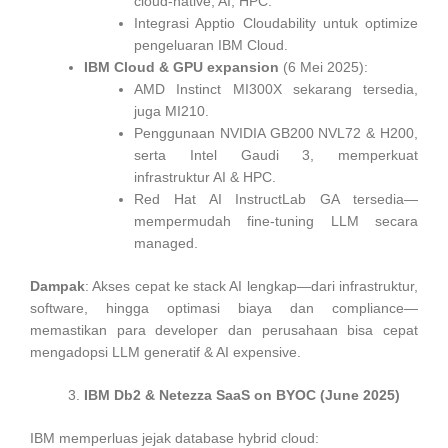
cloud-native, AI, HPC.
Integrasi Apptio Cloudability untuk optimize
pengeluaran IBM Cloud.
IBM Cloud & GPU expansion
(6 Mei 2025):
AMD Instinct MI300X sekarang tersedia,
juga MI210.
Penggunaan NVIDIA GB200 NVL72 & H200,
serta Intel Gaudi 3, memperkuat
infrastruktur AI & HPC.
Red Hat AI InstructLab GA tersedia—
mempermudah fine‑tuning LLM secara
managed.
Dampak
: Akses cepat ke stack AI lengkap—dari infrastruktur,
software, hingga optimasi biaya dan compliance—
memastikan para developer dan perusahaan bisa cepat
mengadopsi LLM generatif & AI expensive.
IBM Db2 & Netezza SaaS on BYOC (June 2025)
IBM memperluas jejak database hybrid cloud: