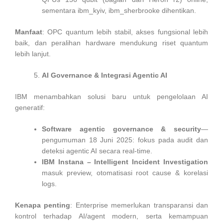
sementara ibm_kyiv, ibm_sherbrooke dihentikan.
Manfaat
: OPC quantum lebih stabil, akses fungsional lebih
baik, dan peralihan hardware mendukung riset quantum
lebih lanjut.
AI Governance & Integrasi Agentic AI
IBM menambahkan solusi baru untuk pengelolaan AI
generatif:
Software agentic governance & security
—
pengumuman 18 Juni 2025: fokus pada audit dan
deteksi agentic AI secara real-time.
IBM Instana – Intelligent Incident Investigation
masuk preview, otomatisasi root cause & korelasi
logs.
Kenapa penting
: Enterprise memerlukan transparansi dan
kontrol terhadap AI/agent modern, serta kemampuan