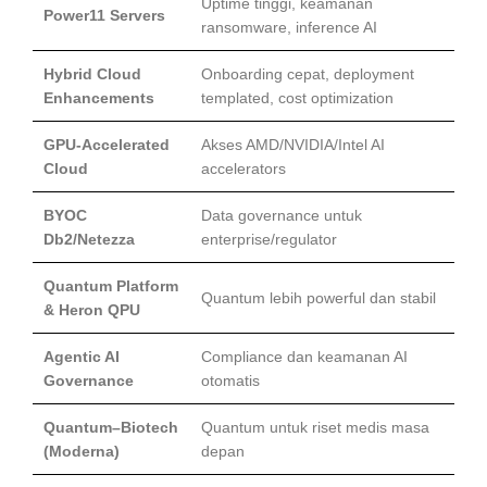
Uptime tinggi, keamanan
Power11 Servers
ransomware, inference AI
Hybrid Cloud
Onboarding cepat, deployment
Enhancements
templated, cost optimization
GPU‑Accelerated
Akses AMD/NVIDIA/Intel AI
Cloud
accelerators
BYOC
Data governance untuk
Db2/Netezza
enterprise/regulator
Quantum Platform
Quantum lebih powerful dan stabil
& Heron QPU
Agentic AI
Compliance dan keamanan AI
Governance
otomatis
Quantum–Biotech
Quantum untuk riset medis masa
(Moderna)
depan