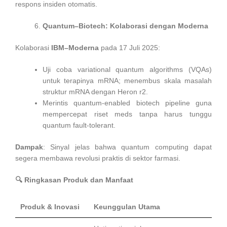
respons insiden otomatis.
Quantum–Biotech: Kolaborasi dengan Moderna
Kolaborasi
IBM–Moderna
pada 17 Juli 2025:
Uji coba variational quantum algorithms (VQAs)
untuk terapinya mRNA; menembus skala masalah
struktur mRNA dengan Heron r2.
Merintis quantum-enabled biotech pipeline guna
mempercepat riset meds tanpa harus tunggu
quantum fault‑tolerant.
Dampak
: Sinyal jelas bahwa quantum computing dapat
segera membawa revolusi praktis di sektor farmasi.
🔍
Ringkasan Produk dan Manfaat
Produk & Inovasi
Keunggulan Utama