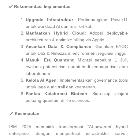
✅
Rekomendasi Implementasi
Upgrade Infrastruktur
: Pertimbangkan Power11
untuk workload AI dan misi kritikal.
Manfaatkan Hybrid Cloud
: Adopsi deployable
architectures & optimize billing via Apptio.
Amankan Data & Compliance
: Gunakan BYOC
untuk Db2 & Netezza di environment regulasi tinggi.
Masuki Era Quantum
: Migrasi sebelum 1 Juli,
evaluasi potensi riset quantum di lembaga riset atau
laboratorium.
Kelola AI Agen
: Implementasikan governance tools
untuk jaga audit trail dan keamanan.
Pantau Kolaborasi Biotech
: Siap-siap jelajahi
peluang quantum di life sciences.
📌
Kesimpulan
IBM 2025 membidik transformasi “AI-powered hybrid
enterprise” dengan memperkuat infrastruktur server,