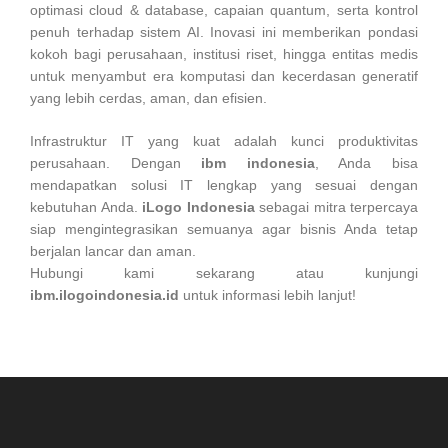
optimasi cloud & database, capaian quantum, serta kontrol
penuh terhadap sistem AI. Inovasi ini memberikan pondasi
kokoh bagi perusahaan, institusi riset, hingga entitas medis
untuk menyambut era komputasi dan kecerdasan generatif
yang lebih cerdas, aman, dan efisien.
Infrastruktur IT yang kuat adalah kunci produktivitas
perusahaan. Dengan
ibm indonesia
, Anda bisa
mendapatkan solusi IT lengkap yang sesuai dengan
kebutuhan Anda.
iLogo Indonesia
sebagai mitra terpercaya
siap mengintegrasikan semuanya agar bisnis Anda tetap
berjalan lancar dan aman.
Hubungi kami sekarang atau kunjungi
ibm.ilogoindonesia.id
untuk informasi lebih lanjut!