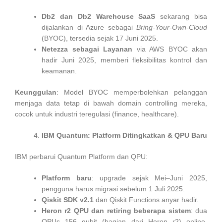
Db2 dan Db2 Warehouse SaaS
sekarang bisa
dijalankan di Azure sebagai
Bring-Your-Own-Cloud
(BYOC), tersedia sejak 17 Juni 2025.
Netezza sebagai Layanan
via AWS BYOC akan
hadir Juni 2025, memberi fleksibilitas kontrol dan
keamanan.
Keunggulan
: Model BYOC memperbolehkan pelanggan
menjaga data tetap di bawah domain controlling mereka,
cocok untuk industri teregulasi (finance, healthcare).
IBM Quantum: Platform Ditingkatkan & QPU Baru
IBM perbarui Quantum Platform dan QPU:
Platform baru
: upgrade sejak Mei–Juni 2025,
pengguna harus migrasi sebelum 1 Juli 2025.
Qiskit SDK v2.1
dan Qiskit Functions anyar hadir.
Heron r2 QPU dan retiring beberapa sistem
: dua
QPUs 156 qubit (bagian dari Heron r2) online,