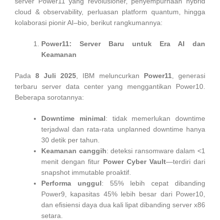
server Power11 yang revolusioner, penyempurnaan hybrid
cloud & observability, perluasan platform quantum, hingga
kolaborasi pionir AI–bio, berikut rangkumannya:
Power11: Server Baru untuk Era AI dan
Keamanan
Pada
8 Juli 2025
, IBM meluncurkan
Power11
, generasi
terbaru server data center yang menggantikan Power10.
Beberapa sorotannya:
Downtime minimal
: tidak memerlukan downtime
terjadwal dan rata‑rata unplanned downtime hanya
30 detik per tahun.
Keamanan canggih
: deteksi ransomware dalam <1
menit dengan fitur
Power Cyber Vault
—terdiri dari
snapshot immutable proaktif.
Performa unggul
: 55% lebih cepat dibanding
Power9, kapasitas 45% lebih besar dari Power10,
dan efisiensi daya dua kali lipat dibanding server x86
setara.